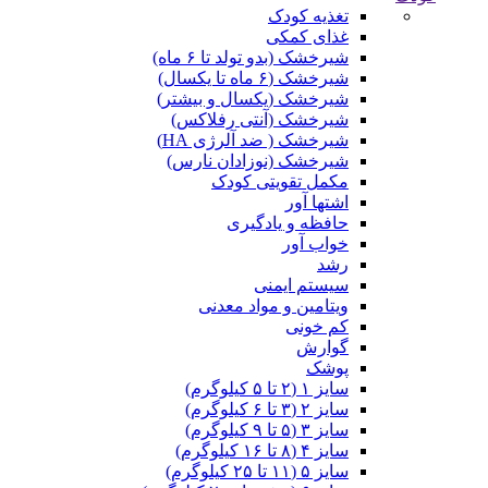
تغذیه کودک
غذای کمکی
شیرخشک (بدو تولد تا ۶ ماه)
شیرخشک (۶ ماه تا یکسال)
شیرخشک (یکسال و بیشتر)
شیرخشک (آنتی رفلاکس)
شیرخشک ( ضد آلرژی HA)
شیرخشک (نوزادان نارس)
مکمل تقویتی کودک
اشتها آور
حافظه و یادگیری
خواب آور
رشد
سیستم ایمنی
ویتامین و مواد معدنی
کم خونی
گوارش
پوشک
سایز ۱ (۲ تا ۵ کیلوگرم)
سایز ۲ (۳ تا ۶ کیلوگرم)
سایز ۳ (۵ تا ۹ کیلوگرم)
سایز ۴ (۸ تا ۱۶ کیلوگرم)
سایز ۵ (۱۱ تا ۲۵ کیلوگرم)