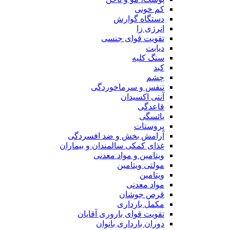
کم خونی
دستگاه گوارش
انرژی زا
تقویت قوای جنسی
دیابت
سنگ کلیه
کبد
چشم
تنفس و سرماخوردگی
آنتی اکسیدان
قاعدگی
یائسگی
پروستات
آرامش بخش و ضد افسردگی
غذای کمکی سالمندان و بیماران
ویتامین و مواد معدنی
مولتی ویتامین
ویتامین
مواد معدنی
قرص جوشان
مکمل بارداری
تقویت قوای باروری آقایان
دوران بارداری بانوان