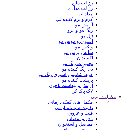
رژ لب مایع
رژ لب مدادی
مداد لب
کرم و نرم کننده لب
آرایش مو
رنگ مو و ابرو
ژل مو
اسپری و موس مو
واکس مو
شانه و برس مو
اکسیدان
تجهیزات رنگ مو
بی رنگ کننده مو
کرم، شامپو و اسپری رنگ مو
پرپشت کننده مو
آرایش و بهداشت ناخون
لاک پاک کن
مکمل دارویی
مکمل های کمک درمانی
تقویت سیستم ایمنی
قلب و عروق
مغز و اعصاب
مفاصل و استخوان
پوست، مو و ناخن