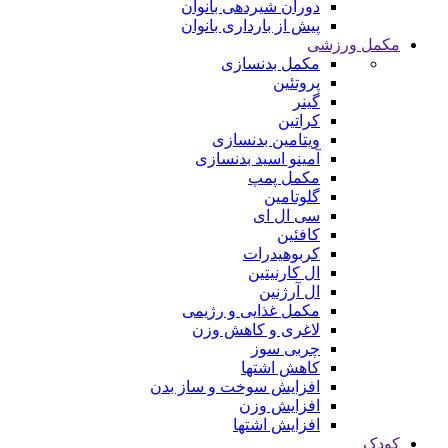
دوران شیردهی بانوان
پیش از بارداری بانوان
مکمل ورزشی
مکمل بدنسازی
پروتئین
گینر
کراتین
ویتامین بدنسازی
آمینو اسید بدنسازی
مکمل پمپ
گلوتامین
سی ال ای
کافئین
کربوهیدرات
ال کارنیتین
ال آرژنین
مکمل غذایی و رژیمی
لاغری و کاهش وزن
چربی سوز
کاهش اشتها
افزایش سوخت و ساز بدن
افزایش وزن
افزایش اشتها
کودک