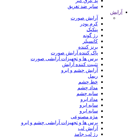
پد عرق گیر
سایر ضد تغریق
آرایش
آرایش صورت
کرم پودر
پنکیک
رژ گونه
کانسیلر
برنز کننده
پاک کننده آرایش صورت
برس ها و تجهیزات آرایشی صورت
تثبیت کننده آرایش
آرایش چشم و ابرو
ریمل
خط چشم
مداد چشم
سایه چشم
مداد ابرو
سایه ابرو
سایه ابرو
مژه مصنوعی
برس ها و تجهیزات آرایشی چشم و ابرو
آرایش لب
رژ لب جامد