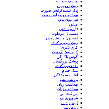
ماسک صورت
روغن صورت
پاک کننده آرایش صورت
بهداشت و مراقبت بدن
شامپوی بدن
صابون
ژل بهداشتی
دستمال مرطوب
لوسیون و روغن بدن
روغن برنزه کننده
کرم لاغری
کرم لیفتینگ بدن
گوش پاک کن
پوشک بزرگسال
ضدعونی کننده
نمک حمام
آفتاب سوختگی
پن شستشو
بهداشت زنان
بهداشت زنان
مراقبت مو
شامپوی مو
لوسیون مو
روغن مو