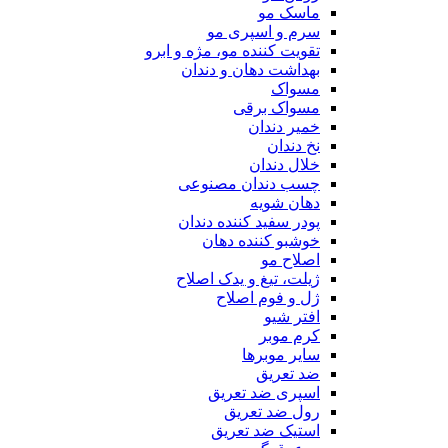
ماسک مو
سرم و اسپری مو
تقویت کننده مو، مژه و ابرو
بهداشت دهان و دندان
مسواک
مسواک برقی
خمیر دندان
نخ دندان
خلال دندان
چسب دندان مصنوعی
دهان شویه
پودر سفید کننده دندان
خوشبو کننده دهان
اصلاح مو
ژیلت، تیغ و یدک اصلاح
ژل و فوم اصلاح
افتر شیو
کرم موبر
سایر موبرها
ضد تعریق
اسپری ضد تعریق
رول ضد تعریق
استیک ضد تعریق