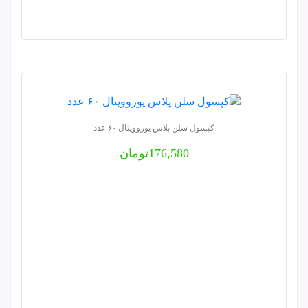
کپسول سلن پلاس یوروویتال ۶۰ عدد
176,580
تومان