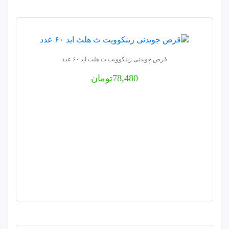
قرص جویدنی زینکوویت ث هلث اید ۶۰ عدد
78,480
تومان