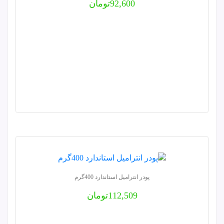
92,600
تومان
پودر انتراميل استاندارد 400گرم
112,509
تومان