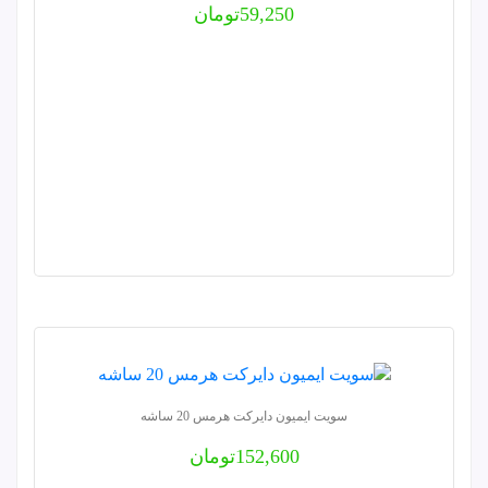
59,250
تومان
سویت ایمیون دایرکت هرمس 20 ساشه
152,600
تومان