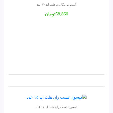
کپسول امگازون هلث اید ۳۰ عدد
58,860
تومان
کپسول فست ران هلث اید ۱۵ عدد