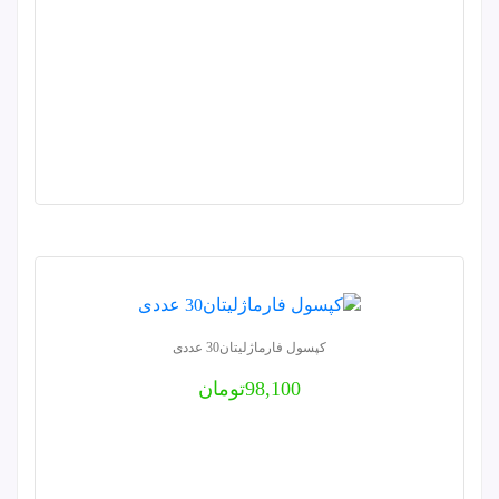
کپسول فارماژلیتان30 عددی
98,100
تومان