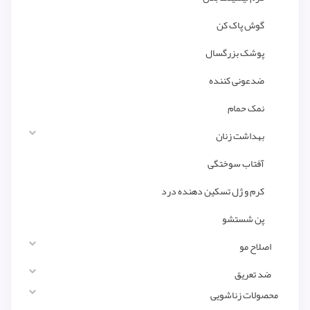
گوش پاک کن
پوشک بزرگسال
ضدعونی کننده
نمک حمام
بهداشت زنان
آفتاب سوختگی
کرم و ژل تسکین دهنده درد
پن شستشو
اصلاح مو
ضد تعریق
محصولات زناشویی