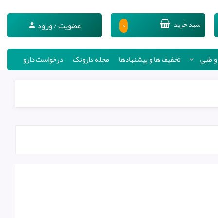
۰
سبد خرید
عضویت / ورود
 و طبی
تخفیف ها و پیشنهادها
مجله دارونک
درخواست دارو