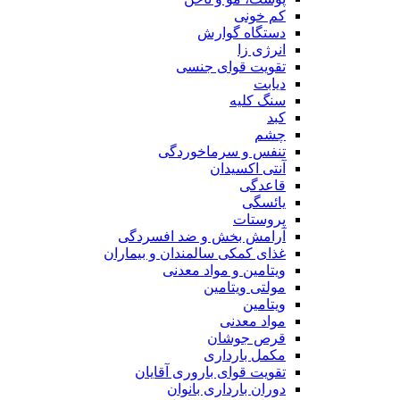
کم خونی
دستگاه گوارش
انرژی زا
تقویت قوای جنسی
دیابت
سنگ کلیه
کبد
چشم
تنفس و سرماخوردگی
آنتی اکسیدان
قاعدگی
یائسگی
پروستات
آرامش بخش و ضد افسردگی
غذای کمکی سالمندان و بیماران
ویتامین و مواد معدنی
مولتی ویتامین
ویتامین
مواد معدنی
قرص جوشان
مکمل بارداری
تقویت قوای باروری آقایان
دوران بارداری بانوان