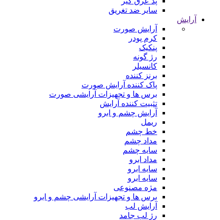
پد عرق گیر
سایر ضد تغریق
آرایش
آرایش صورت
کرم پودر
پنکیک
رژ گونه
کانسیلر
برنز کننده
پاک کننده آرایش صورت
برس ها و تجهیزات آرایشی صورت
تثبیت کننده آرایش
آرایش چشم و ابرو
ریمل
خط چشم
مداد چشم
سایه چشم
مداد ابرو
سایه ابرو
سایه ابرو
مژه مصنوعی
برس ها و تجهیزات آرایشی چشم و ابرو
آرایش لب
رژ لب جامد