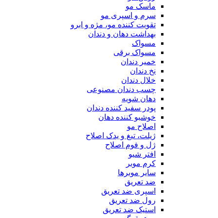
ماسک مو
سرم و اسپری مو
تقویت کننده مو، مژه و ابرو
بهداشت دهان و دندان
مسواک
مسواک برقی
خمیر دندان
نخ دندان
خلال دندان
چسب دندان مصنوعی
دهان شویه
پودر سفید کننده دندان
خوشبو کننده دهان
اصلاح مو
ژیلت، تیغ و یدک اصلاح
ژل و فوم اصلاح
افتر شیو
کرم موبر
سایر موبرها
ضد تعریق
اسپری ضد تعریق
رول ضد تعریق
استیک ضد تعریق