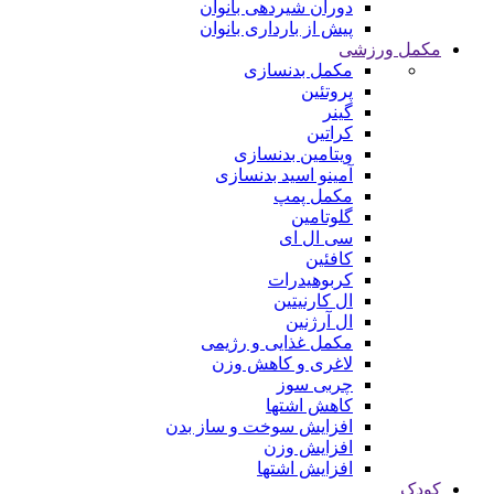
دوران شیردهی بانوان
پیش از بارداری بانوان
مکمل ورزشی
مکمل بدنسازی
پروتئین
گینر
کراتین
ویتامین بدنسازی
آمینو اسید بدنسازی
مکمل پمپ
گلوتامین
سی ال ای
کافئین
کربوهیدرات
ال کارنیتین
ال آرژنین
مکمل غذایی و رژیمی
لاغری و کاهش وزن
چربی سوز
کاهش اشتها
افزایش سوخت و ساز بدن
افزایش وزن
افزایش اشتها
کودک