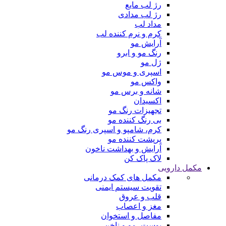
رژ لب مایع
رژ لب مدادی
مداد لب
کرم و نرم کننده لب
آرایش مو
رنگ مو و ابرو
ژل مو
اسپری و موس مو
واکس مو
شانه و برس مو
اکسیدان
تجهیزات رنگ مو
بی رنگ کننده مو
کرم، شامپو و اسپری رنگ مو
پرپشت کننده مو
آرایش و بهداشت ناخون
لاک پاک کن
مکمل دارویی
مکمل های کمک درمانی
تقویت سیستم ایمنی
قلب و عروق
مغز و اعصاب
مفاصل و استخوان
پوست، مو و ناخن