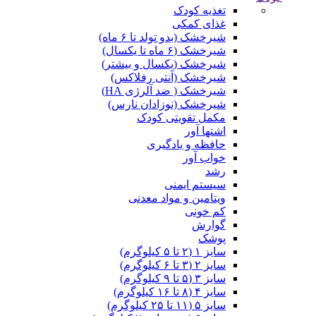
تغذیه کودک
غذای کمکی
شیرخشک (بدو تولد تا ۶ ماه)
شیرخشک (۶ ماه تا یکسال)
شیرخشک (یکسال و بیشتر)
شیرخشک (آنتی رفلاکس)
شیرخشک ( ضد آلرژی HA)
شیرخشک (نوزادان نارس)
مکمل تقویتی کودک
اشتها آور
حافظه و یادگیری
خواب آور
رشد
سیستم ایمنی
ویتامین و مواد معدنی
کم خونی
گوارش
پوشک
سایز ۱ (۲ تا ۵ کیلوگرم)
سایز ۲ (۳ تا ۶ کیلوگرم)
سایز ۳ (۵ تا ۹ کیلوگرم)
سایز ۴ (۸ تا ۱۶ کیلوگرم)
سایز ۵ (۱۱ تا ۲۵ کیلوگرم)