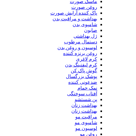
ماسک صورت
روغن صورت
پاک کننده آرایش صورت
بهداشت و مراقبت بدن
شامپوی بدن
صابون
ژل بهداشتی
دستمال مرطوب
لوسیون و روغن بدن
روغن برنزه کننده
کرم لاغری
کرم لیفتینگ بدن
گوش پاک کن
پوشک بزرگسال
ضدعونی کننده
نمک حمام
آفتاب سوختگی
پن شستشو
بهداشت زنان
بهداشت زنان
مراقبت مو
شامپوی مو
لوسیون مو
روغن مو