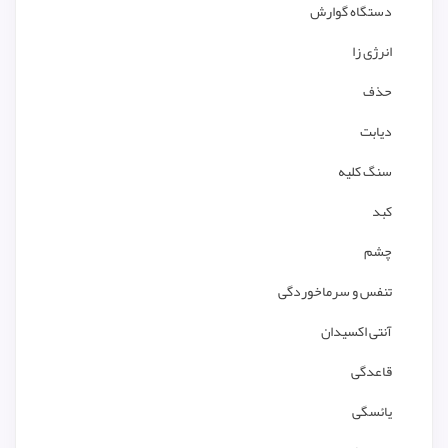
دستگاه گوارش
انرژی زا
حذف
دیابت
سنگ کلیه
کبد
چشم
تنفس و سرماخوردگی
آنتی اکسیدان
قاعدگی
یائسگی