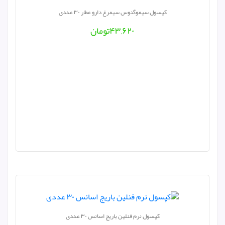
کپسول سیموگنوس سیمرغ دارو عطار ۳۰ عددی
۴۳,۶۲۰
تومان
کپسول نرم فنلین باریج اسانس ۳۰ عددی