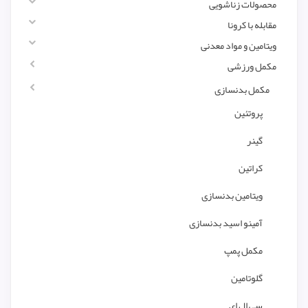
محصولات زناشویی
مقابله با کرونا
ویتامین و مواد معدنی
مکمل ورزشی
مکمل بدنسازی
پروتئین
گینر
کراتین
ویتامین بدنسازی
آمینو اسید بدنسازی
مکمل پمپ
گلوتامین
سی ال ای