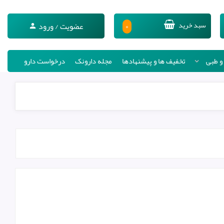
۰
سبد خرید
عضویت / ورود
 و طبی
تخفیف ها و پیشنهادها
مجله دارونک
درخواست دارو