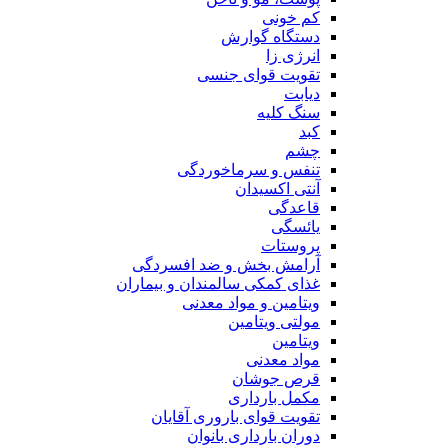
کم خونی
دستگاه گوارش
انرژی زا
تقویت قوای جنسی
دیابت
سنگ کلیه
کبد
چشم
تنفس و سرماخوردگی
آنتی اکسیدان
قاعدگی
یائسگی
پروستات
آرامش بخش و ضد افسردگی
غذای کمکی سالمندان و بیماران
ویتامین و مواد معدنی
مولتی ویتامین
ویتامین
مواد معدنی
قرص جوشان
مکمل بارداری
تقویت قوای باروری آقایان
دوران بارداری بانوان