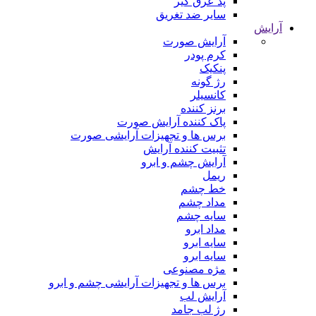
پد عرق گیر
سایر ضد تغریق
آرایش
آرایش صورت
کرم پودر
پنکیک
رژ گونه
کانسیلر
برنز کننده
پاک کننده آرایش صورت
برس ها و تجهیزات آرایشی صورت
تثبیت کننده آرایش
آرایش چشم و ابرو
ریمل
خط چشم
مداد چشم
سایه چشم
مداد ابرو
سایه ابرو
سایه ابرو
مژه مصنوعی
برس ها و تجهیزات آرایشی چشم و ابرو
آرایش لب
رژ لب جامد