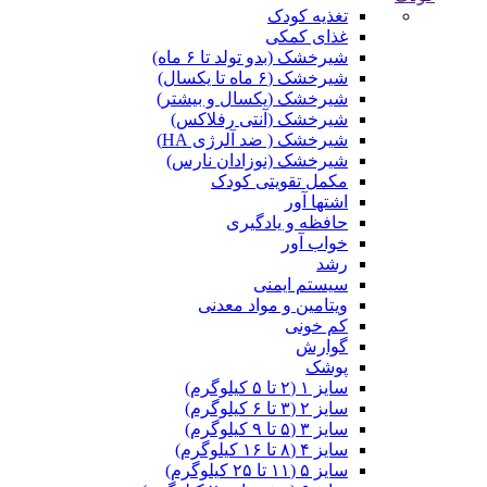
تغذیه کودک
غذای کمکی
شیرخشک (بدو تولد تا ۶ ماه)
شیرخشک (۶ ماه تا یکسال)
شیرخشک (یکسال و بیشتر)
شیرخشک (آنتی رفلاکس)
شیرخشک ( ضد آلرژی HA)
شیرخشک (نوزادان نارس)
مکمل تقویتی کودک
اشتها آور
حافظه و یادگیری
خواب آور
رشد
سیستم ایمنی
ویتامین و مواد معدنی
کم خونی
گوارش
پوشک
سایز ۱ (۲ تا ۵ کیلوگرم)
سایز ۲ (۳ تا ۶ کیلوگرم)
سایز ۳ (۵ تا ۹ کیلوگرم)
سایز ۴ (۸ تا ۱۶ کیلوگرم)
سایز ۵ (۱۱ تا ۲۵ کیلوگرم)