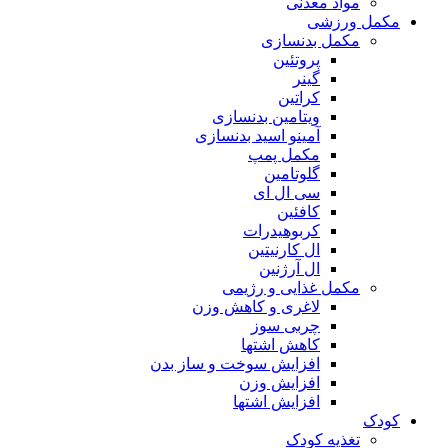
مواد معدنی
مکمل ورزشی
مکمل بدنسازی
پروتئین
گینر
کراتین
ویتامین بدنسازی
آمینو اسید بدنسازی
مکمل پمپ
گلوتامین
سی ال ای
کافئین
کربوهیدرات
ال کارنیتین
ال آرژنین
مکمل غذایی و رژیمی
لاغری و کاهش وزن
چربی سوز
کاهش اشتها
افزایش سوخت و ساز بدن
افزایش وزن
افزایش اشتها
کودک
تغذیه کودک