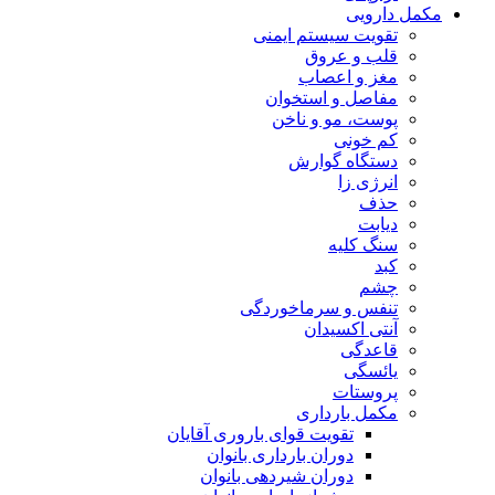
مکمل دارویی
تقویت سیستم ایمنی
قلب و عروق
مغز و اعصاب
مفاصل و استخوان
پوست، مو و ناخن
کم خونی
دستگاه گوارش
انرژی زا
حذف
دیابت
سنگ کلیه
کبد
چشم
تنفس و سرماخوردگی
آنتی اکسیدان
قاعدگی
یائسگی
پروستات
مکمل بارداری
تقویت قوای باروری آقایان
دوران بارداری بانوان
دوران شیردهی بانوان