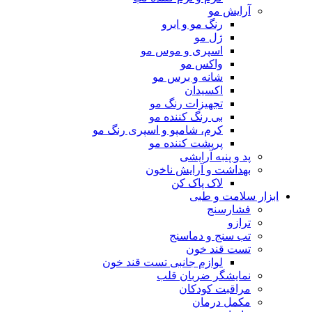
آرایش مو
رنگ مو و ابرو
ژل مو
اسپری و موس مو
واکس مو
شانه و برس مو
اکسیدان
تجهیزات رنگ مو
بی رنگ کننده مو
کرم، شامپو و اسپری رنگ مو
پرپشت کننده مو
پد و پنبه آرایشی
بهداشت و آرایش ناخون
لاک پاک کن
ابزار سلامت و طبی
فشارسنج
ترازو
تب سنج و دماسنج
تست قند خون
لوازم جانبی تست قند خون
نمایشگر ضربان قلب
مراقبت کودکان
مکمل درمان