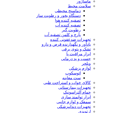
ماساژور
سلامت محیط
دماسنج محیطی
دستگاه بخور و رطوبت ساز
تصفیه کننده هوا
تصفیه کننده آب
رطوبت‌ گیر
پارچ و کلمن تصفیه آب
تجهیزات ضدعفونی کننده
یادآور و نگهدارنده قرص و دارو
تشک و پتوی برقی
ابزار مراقبت پا
چسب و پد درمانی
ویلچر
لوازم پزشکی
اتوسکوپ
ست معاینه
کالای خواب و استراحت طبی
تجهیزات بیمارستانی
حمام آلتراسونیک
ابزار توانمند سازی
سمعک و لوازم جانبی
تجهیزات دندانپزشکی
ارتوپدی