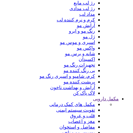
رژ لب مایع
رژ لب مدادی
مداد لب
کرم و نرم کننده لب
آرایش مو
رنگ مو و ابرو
ژل مو
اسپری و موس مو
واکس مو
شانه و برس مو
اکسیدان
تجهیزات رنگ مو
بی رنگ کننده مو
کرم، شامپو و اسپری رنگ مو
پرپشت کننده مو
آرایش و بهداشت ناخون
لاک پاک کن
مکمل دارویی
مکمل های کمک درمانی
تقویت سیستم ایمنی
قلب و عروق
مغز و اعصاب
مفاصل و استخوان
پوست، مو و ناخن