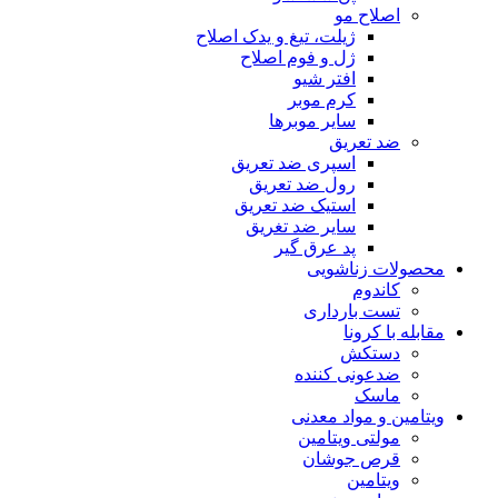
اصلاح مو
ژیلت، تیغ و یدک اصلاح
ژل و فوم اصلاح
افتر شیو
کرم موبر
سایر موبرها
ضد تعریق
اسپری ضد تعریق
رول ضد تعریق
استیک ضد تعریق
سایر ضد تغریق
پد عرق گیر
محصولات زناشویی
کاندوم
تست بارداری
مقابله با کرونا
دستکش
ضدعونی کننده
ماسک
ویتامین و مواد معدنی
مولتی ویتامین
قرص جوشان
ویتامین