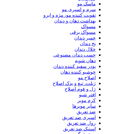
ماسک مو
سرم و اسپری مو
تقویت کننده مو، مژه و ابرو
بهداشت دهان و دندان
مسواک
مسواک برقی
خمیر دندان
نخ دندان
خلال دندان
چسب دندان مصنوعی
دهان شویه
پودر سفید کننده دندان
خوشبو کننده دهان
اصلاح مو
ژیلت، تیغ و یدک اصلاح
ژل و فوم اصلاح
افتر شیو
کرم موبر
سایر موبرها
ضد تعریق
اسپری ضد تعریق
رول ضد تعریق
استیک ضد تعریق