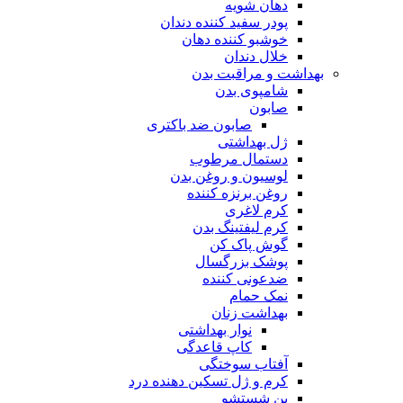
دهان شویه
پودر سفید کننده دندان
خوشبو کننده دهان
خلال دندان
بهداشت و مراقبت بدن
شامپوی بدن
صابون
صابون ضد باکتری
ژل بهداشتی
دستمال مرطوب
لوسیون و روغن بدن
روغن برنزه کننده
کرم لاغری
کرم لیفتینگ بدن
گوش پاک کن
پوشک بزرگسال
ضدعونی کننده
نمک حمام
بهداشت زنان
نوار بهداشتی
کاپ قاعدگی
آفتاب سوختگی
کرم و ژل تسکین دهنده درد
پن شستشو