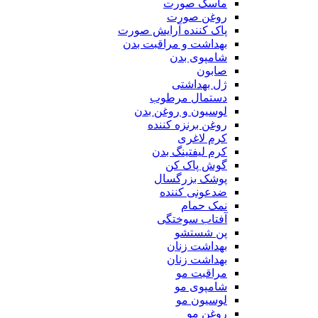
ماسک صورت
روغن صورت
پاک کننده آرایش صورت
بهداشت و مراقبت بدن
شامپوی بدن
صابون
ژل بهداشتی
دستمال مرطوب
لوسیون و روغن بدن
روغن برنزه کننده
کرم لاغری
کرم لیفتینگ بدن
گوش پاک کن
پوشک بزرگسال
ضدعونی کننده
نمک حمام
آفتاب سوختگی
پن شستشو
بهداشت زنان
بهداشت زنان
مراقبت مو
شامپوی مو
لوسیون مو
روغن مو