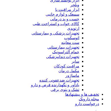
ابزار توانمند سازی
ویلچر
ابزار مراقبت پا
سمعک و لوازم جانبی
چسب و پد درمانی
کالای خواب و استراحت طبی
ارتوپدی
تجهیزات پزشکی و بیمارستانی
اتوسکوپ
ست معاینه
تجهیزات بیمارستانی
حمام آلتراسونیک
تجهیزات دندانپزشکی
سایر
مراقبت کودکان
مکمل درمان
ماساژور
تجهیزات ضدعفونی کننده
یادآور و نگهدارنده قرص و دارو
تشک و پتوی برقی
تخفیف ها و پیشنهادها
مجله دارونک
درخواست دارو