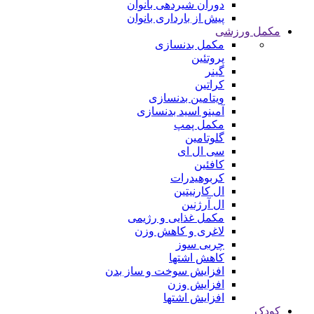
دوران شیردهی بانوان
پیش از بارداری بانوان
مکمل ورزشی
مکمل بدنسازی
پروتئین
گینر
کراتین
ویتامین بدنسازی
آمینو اسید بدنسازی
مکمل پمپ
گلوتامین
سی ال ای
کافئین
کربوهیدرات
ال کارنیتین
ال آرژنین
مکمل غذایی و رژیمی
لاغری و کاهش وزن
چربی سوز
کاهش اشتها
افزایش سوخت و ساز بدن
افزایش وزن
افزایش اشتها
کودک