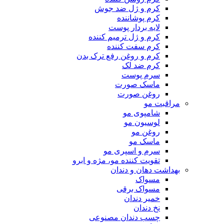
کرم و ژل ضد جوش
کرم پوشاننده
لایه بردار پوست
کرم و ژل ترمیم کننده
کرم سفت کننده
کرم و روغن رفع ترک بدن
کرم ضد لک
سرم پوست
ماسک صورت
روغن صورت
مراقبت مو
شامپوی مو
لوسیون مو
روغن مو
ماسک مو
سرم و اسپری مو
تقویت کننده مو، مژه و ابرو
بهداشت دهان و دندان
مسواک
مسواک برقی
خمیر دندان
نخ دندان
چسب دندان مصنوعی