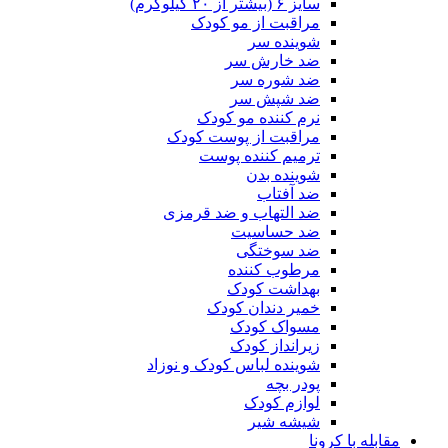
سایز ۶ (بیشتر از ۲۰ کیلوگرم)
مراقبت از مو کودک
شوینده سر
ضد خارش سر
ضد شوره سر
ضد شپش سر
نرم کننده مو کودک
مراقبت از پوست کودک
ترمیم کننده پوست
شوینده بدن
ضد آفتاب
ضد التهاب و ضد قرمزی
ضد حساسیت
ضد سوختگی
مرطوب کننده
بهداشت کودک
خمیر دندان کودک
مسواک کودک
زیرانداز کودک
شوینده لباس کودک و نوزاد
پودر بچه
لوازم کودک
شیشه شیر
مقابله با کرونا