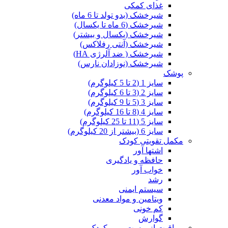
غذای کمکی
شیرخشک (بدو تولد تا 6 ماه)
شیرخشک (6 ماه تا یکسال)
شیرخشک (یکسال و بیشتر)
شیرخشک (آنتی رفلاکس)
شیرخشک ( ضد آلرژی HA)
شیرخشک (نوزادان نارس)
پوشک
سایز 1 (2 تا 5 کیلوگرم)
سایز 2 (3 تا 6 کیلوگرم)
سایز 3 (5 تا 9 کیلوگرم)
سایز 4 (8 تا 16 کیلوگرم)
سایز 5 (11 تا 25 کیلوگرم)
سایز 6 (بیشتر از 20 کیلوگرم)
مکمل تقویتی کودک
اشتها آور
حافظه و یادگیری
خواب آور
رشد
سیستم ایمنی
ویتامین و مواد معدنی
کم خونی
گوارش
مراقبت از پوست و مو کودک