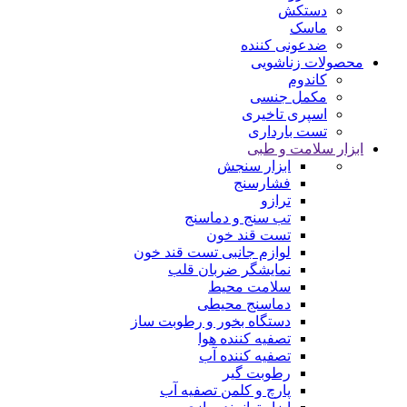
دستکش
ماسک
ضدعونی کننده
محصولات زناشویی
کاندوم
مکمل جنسی
اسپری تاخیری
تست بارداری
ابزار سلامت و طبی
ابزار سنجش
فشارسنج
ترازو
تب سنج و دماسنج
تست قند خون
لوازم جانبی تست قند خون
نمایشگر ضربان قلب
سلامت محیط
دماسنج محیطی
دستگاه بخور و رطوبت ساز
تصفیه کننده هوا
تصفیه کننده آب
رطوبت‌ گیر
پارچ و کلمن تصفیه آب