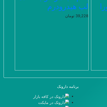
را
لب هیدرودرم
39,228
تومان
برنامه دارونک