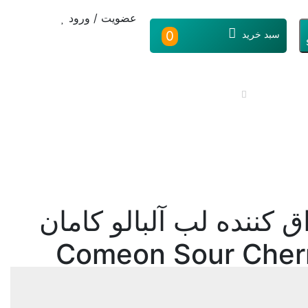
عضویت / ورود
سبد خرید
0
سلامت و طبی
تخفیف ها و
مجله
درخواست
پیشنهادها
دارونک
دارو
اق کننده لب آلبالو کامان
Comeon Sour Cherr
برند
:
کامان/
کد محصول
:
ش لب
/
کرم و
5111321
Comeon