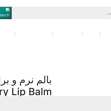
زشی
کودک
مقابله با کرونا
محصولات زناشویی
ابزار 
بالم نرم و بر
y Lip Balm
دسته‌بندی
:
آرایشی
/
آرای