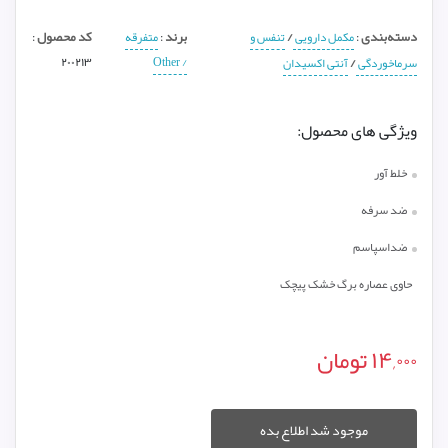
دسته‌بندی
/
برند
کد محصول
:
مکمل دارویی
تنفس و
:
متفرقه
:
۲۰۰۲۱۳
/ Other
/
سرماخوردگی
آنتی اکسیدان
ویژگی های محصول:
خلط آور
ضد سرفه
ضداسپاسم
حاوی عصاره برگ خشک پیچک
۱۴,۰۰۰
تومان
موجود شد اطلاع بده