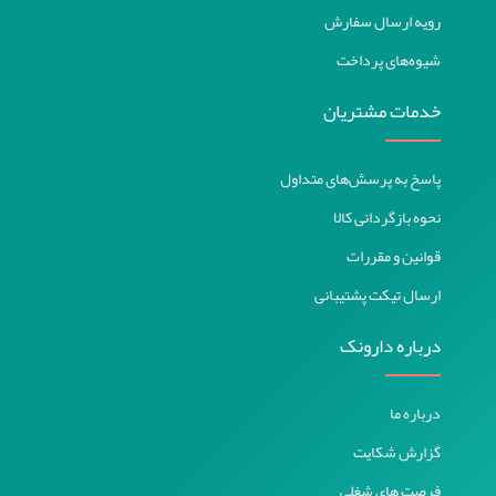
رویه ارسال سفارش
ساج / Saj
شیوه‌های پرداخت
ژومیو / joomio
مدین فارما / Medeen Pharma
خدمات مشتریان
مینا / Mina
جی یو ام / G.U.M
پاسخ به پرسش‌های متداول
اورال بی / Oral B
نحوه بازگردانی کالا
بنسر / Bencer
قوانین و مقررات
بیول / Biol
ارسال تیکت پشتیبانی
جانسون / Johnson
درباره دارونک
چوا فارم / ChoA Pharm
فاسکا / Fasska
درباره ما
بیومیل / Biomil
گزارش شکایت
میلوپا / Milupa
فرصت های شغلی