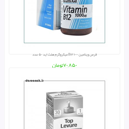
استار ویت / Star Vit
رحمان دارو / Rahman Daru
هلث برست / Health Burst
بیونوریکا / Bionorica
آپوویتال / Apovital
قرص ویتامین B۱۲ ۱۰۰۰ میکروگرم هلث اید ۵۰ عدد
بایو فرمولا / Bio Formula
۷۰,۸۵۰
تومان
آیتم / Item
تافته / Tafteh
لیراک / Lierac
ویتامین هاوس / Vitamin House
ابوت / Abbott
تروویتال / Truevital
تولید دارو / Tolid Daru