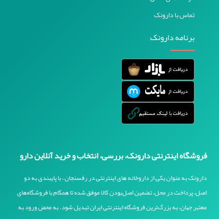
ژانوس / Janus
تماس با دارونک
ونتا / Vanta
سبز دارو / Sabzdaru
برنامه دارونک
ادیب / Adib
دارو درمان / Daru Darman
نوتک فار / Know Tech Phar
بوش اند لامب / Bausch and Lomb
اکسیر گستر اسپادانا / Exir Gostar Espadana
گیلارانکو / Gilaranco
دایان فارما / Dayan Pharma
فروشگاه اینترنتی دارونک، بررسی، انتخاب و خرید آنلاین دارو
پرولایف / Prolife
دارونک به عنوان یکی از داروخانه های اینترنتی در رفسنجان ، با پایبندی به دو
وی وان / Vi One
اصل، پرداخت در محل، تضمین اصل‌بودن کالا موفق شده تا همگام با فروشگاه‌های
ایرشا / Irsha
معتبر جهان، به بزرگ‌ترین فروشگاه اینترنتی ایران تبدیل شود. به محض ورود به
استارلیدی / Starlady