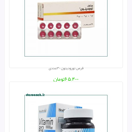
پدیابست / Pedia Best
باریویتال / Barivital
هلث پلن / Health Plan
بیوفیتا / Biophyta
رزمکس / Rossmax
نیچرز پلنتی / Natures Plenty
ژیل بوته / Gil Beaute
قرص نورودینون ۳۰عددی
آلفا ویتامین / Alfa Vitamins
۶۵,۴۰۰
تومان
درمومدیک / Dermo Medic
لیبرتی سوئیس / Liberty Swiss
ای پی پی نوتریشن / App Nutrition
اونسن نوتریشن / Evanson Nutrition
دوون فارم / Daewon Pharm
دراسانوی / Drasanvi