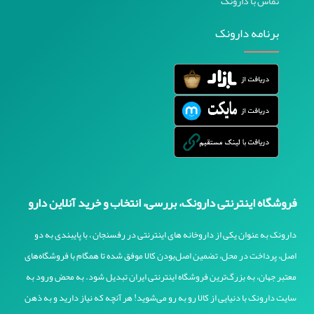
تماس با دارونک
کنز / Kenz
شکوه / Shokouh
برنامه دارونک
کرولی / Caroli
ایزی لایف / Easy Life
کلوزآپ / Close Up
بل / Bel
مای لیدی / My Lady
سودا / Sevda
عش / Aash
فروشگاه اینترنتی دارونک، بررسی، انتخاب و خرید آنلاین دارو
مدیپن / Medipain
دارونک به عنوان یکی از داروخانه های اینترنتی در رفسنجان ، با پایبندی به دو
لیدی کر / Lady Care
اصل، پرداخت در محل، تضمین اصل‌بودن کالا موفق شده تا همگام با فروشگاه‌های
مهبان دارو / Mahban Darou
معتبر جهان، به بزرگ‌ترین فروشگاه اینترنتی ایران تبدیل شود. به محض ورود به
آجیکور / Agicor
سایت دارونک با دنیایی از کالا رو به رو می‌شوید! هر آنچه که نیاز دارید و به ذهن
ویهان / Vihan