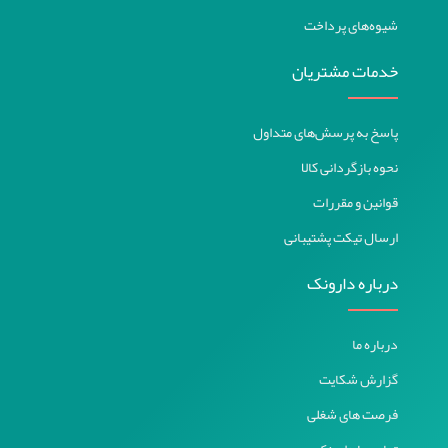
شیوه‌های پرداخت
استار ویت / Star Vit
رحمان دارو / Rahman Daru
خدمات مشتریان
هلث برست / Health Burst
بیونوریکا / Bionorica
پاسخ به پرسش‌های متداول
آپوویتال / Apovital
نحوه بازگردانی کالا
بایو فرمولا / Bio Formula
قوانین و مقررات
آیتم / Item
ارسال تیکت پشتیبانی
تافته / Tafteh
درباره دارونک
لیراک / Lierac
ویتامین هاوس / Vitamin House
درباره ما
ابوت / Abbott
گزارش شکایت
تروویتال / Truevital
فرصت های شغلی
تولید دارو / Tolid Daru