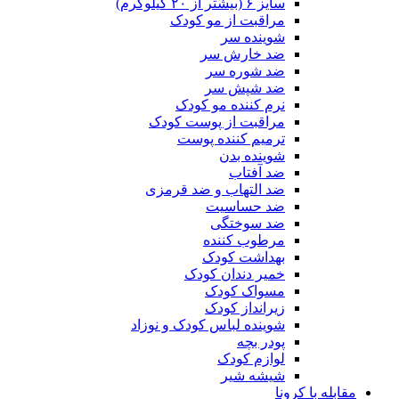
سایز ۶ (بیشتر از ۲۰ کیلوگرم)
مراقبت از مو کودک
شوینده سر
ضد خارش سر
ضد شوره سر
ضد شپش سر
نرم کننده مو کودک
مراقبت از پوست کودک
ترمیم کننده پوست
شوینده بدن
ضد آفتاب
ضد التهاب و ضد قرمزی
ضد حساسیت
ضد سوختگی
مرطوب کننده
بهداشت کودک
خمیر دندان کودک
مسواک کودک
زیرانداز کودک
شوینده لباس کودک و نوزاد
پودر بچه
لوازم کودک
شیشه شیر
مقابله با کرونا