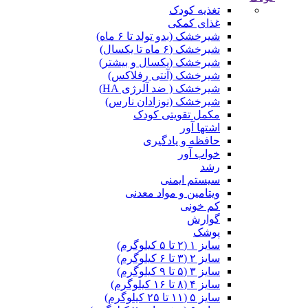
تغذیه کودک
غذای کمکی
شیرخشک (بدو تولد تا ۶ ماه)
شیرخشک (۶ ماه تا یکسال)
شیرخشک (یکسال و بیشتر)
شیرخشک (آنتی رفلاکس)
شیرخشک ( ضد آلرژی HA)
شیرخشک (نوزادان نارس)
مکمل تقویتی کودک
اشتها آور
حافظه و یادگیری
خواب آور
رشد
سیستم ایمنی
ویتامین و مواد معدنی
کم خونی
گوارش
پوشک
سایز ۱ (۲ تا ۵ کیلوگرم)
سایز ۲ (۳ تا ۶ کیلوگرم)
سایز ۳ (۵ تا ۹ کیلوگرم)
سایز ۴ (۸ تا ۱۶ کیلوگرم)
سایز ۵ (۱۱ تا ۲۵ کیلوگرم)