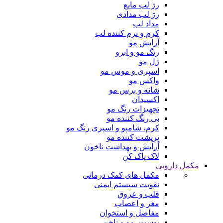
رژ لب مایع
رژ لب مدادی
مداد لب
کرم و نرم کننده لب
آرایش مو
رنگ مو و ابرو
ژل مو
اسپری و موس مو
واکس مو
شانه و برس مو
اکسیدان
تجهیزات رنگ مو
بی رنگ کننده مو
کرم، شامپو و اسپری رنگ مو
پرپشت کننده مو
آرایش و بهداشت ناخون
لاک پاک کن
مکمل دارویی
مکمل های کمک درمانی
تقویت سیستم ایمنی
قلب و عروق
مغز و اعصاب
مفاصل و استخوان
پوست، مو و ناخن