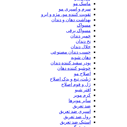
ماسک مو
سرم و اسپری مو
تقویت کننده مو، مژه و ابرو
بهداشت دهان و دندان
مسواک
مسواک برقی
خمیر دندان
نخ دندان
خلال دندان
چسب دندان مصنوعی
دهان شویه
پودر سفید کننده دندان
خوشبو کننده دهان
اصلاح مو
ژیلت، تیغ و یدک اصلاح
ژل و فوم اصلاح
افتر شیو
کرم موبر
سایر موبرها
ضد تعریق
اسپری ضد تعریق
رول ضد تعریق
استیک ضد تعریق