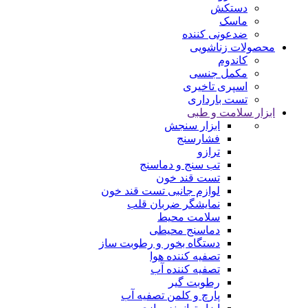
دستکش
ماسک
ضدعونی کننده
محصولات زناشویی
کاندوم
مکمل جنسی
اسپری تاخیری
تست بارداری
ابزار سلامت و طبی
ابزار سنجش
فشارسنج
ترازو
تب سنج و دماسنج
تست قند خون
لوازم جانبی تست قند خون
نمایشگر ضربان قلب
سلامت محیط
دماسنج محیطی
دستگاه بخور و رطوبت ساز
تصفیه کننده هوا
تصفیه کننده آب
رطوبت‌ گیر
پارچ و کلمن تصفیه آب