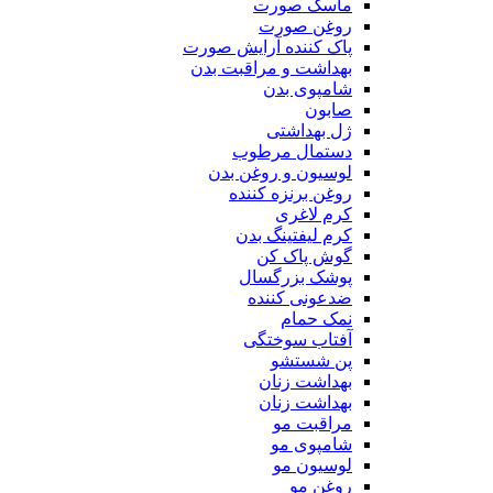
ماسک صورت
روغن صورت
پاک کننده آرایش صورت
بهداشت و مراقبت بدن
شامپوی بدن
صابون
ژل بهداشتی
دستمال مرطوب
لوسیون و روغن بدن
روغن برنزه کننده
کرم لاغری
کرم لیفتینگ بدن
گوش پاک کن
پوشک بزرگسال
ضدعونی کننده
نمک حمام
آفتاب سوختگی
پن شستشو
بهداشت زنان
بهداشت زنان
مراقبت مو
شامپوی مو
لوسیون مو
روغن مو