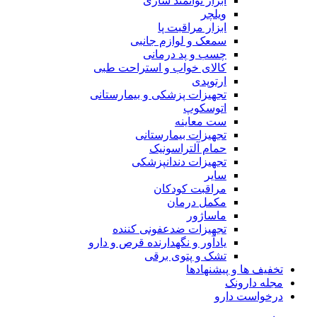
ابزار توانمند سازی
ویلچر
ابزار مراقبت پا
سمعک و لوازم جانبی
چسب و پد درمانی
کالای خواب و استراحت طبی
ارتوپدی
تجهیزات پزشکی و بیمارستانی
اتوسکوپ
ست معاینه
تجهیزات بیمارستانی
حمام آلتراسونیک
تجهیزات دندانپزشکی
سایر
مراقبت کودکان
مکمل درمان
ماساژور
تجهیزات ضدعفونی کننده
یادآور و نگهدارنده قرص و دارو
تشک و پتوی برقی
تخفیف ها و پیشنهادها
مجله دارونک
درخواست دارو