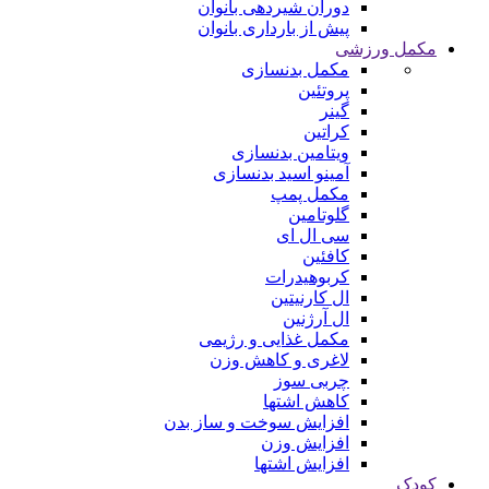
دوران شیردهی بانوان
پیش از بارداری بانوان
مکمل ورزشی
مکمل بدنسازی
پروتئین
گینر
کراتین
ویتامین بدنسازی
آمینو اسید بدنسازی
مکمل پمپ
گلوتامین
سی ال ای
کافئین
کربوهیدرات
ال کارنیتین
ال آرژنین
مکمل غذایی و رژیمی
لاغری و کاهش وزن
چربی سوز
کاهش اشتها
افزایش سوخت و ساز بدن
افزایش وزن
افزایش اشتها
کودک