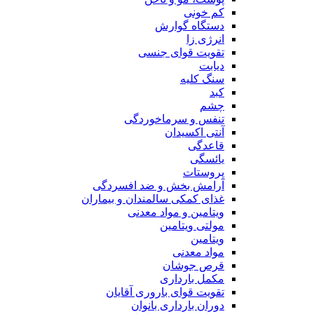
کم خونی
دستگاه گوارش
انرژی زا
تقویت قوای جنسی
دیابت
سنگ کلیه
کبد
چشم
تنفس و سرماخوردگی
آنتی اکسیدان
قاعدگی
یائسگی
پروستات
آرامش بخش و ضد افسردگی
غذای کمکی سالمندان و بیماران
ویتامین و مواد معدنی
مولتی ویتامین
ویتامین
مواد معدنی
قرص جوشان
مکمل بارداری
تقویت قوای باروری آقایان
دوران بارداری بانوان