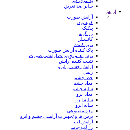
پد عرق گیر
سایر ضد تغریق
آرایش
آرایش صورت
کرم پودر
پنکیک
رژ گونه
کانسیلر
برنز کننده
پاک کننده آرایش صورت
برس ها و تجهیزات آرایشی صورت
تثبیت کننده آرایش
آرایش چشم و ابرو
ریمل
خط چشم
مداد چشم
سایه چشم
مداد ابرو
سایه ابرو
سایه ابرو
مژه مصنوعی
برس ها و تجهیزات آرایشی چشم و ابرو
آرایش لب
رژ لب جامد