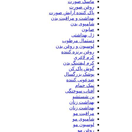
ماسک صورت
روغن صورت
پاک کننده آرایش صورت
بهداشت و مراقبت بدن
شامپوی بدن
صابون
ژل بهداشتی
دستمال مرطوب
لوسیون و روغن بدن
روغن برنزه کننده
کرم لاغری
کرم لیفتینگ بدن
گوش پاک کن
پوشک بزرگسال
ضدعونی کننده
نمک حمام
آفتاب سوختگی
پن شستشو
بهداشت زنان
بهداشت زنان
مراقبت مو
شامپوی مو
لوسیون مو
روغن مو