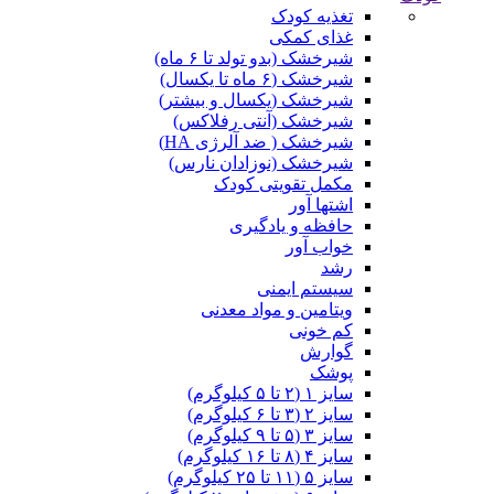
تغذیه کودک
غذای کمکی
شیرخشک (بدو تولد تا ۶ ماه)
شیرخشک (۶ ماه تا یکسال)
شیرخشک (یکسال و بیشتر)
شیرخشک (آنتی رفلاکس)
شیرخشک ( ضد آلرژی HA)
شیرخشک (نوزادان نارس)
مکمل تقویتی کودک
اشتها آور
حافظه و یادگیری
خواب آور
رشد
سیستم ایمنی
ویتامین و مواد معدنی
کم خونی
گوارش
پوشک
سایز ۱ (۲ تا ۵ کیلوگرم)
سایز ۲ (۳ تا ۶ کیلوگرم)
سایز ۳ (۵ تا ۹ کیلوگرم)
سایز ۴ (۸ تا ۱۶ کیلوگرم)
سایز ۵ (۱۱ تا ۲۵ کیلوگرم)