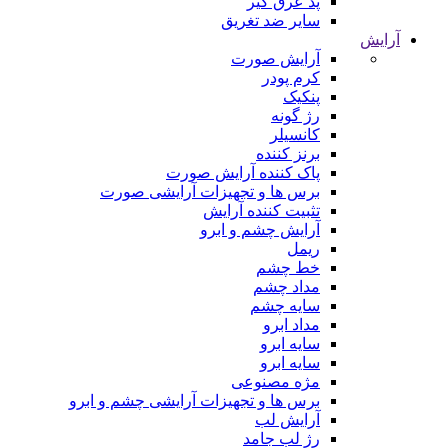
پد عرق گیر
سایر ضد تغریق
آرایش
آرایش صورت
کرم پودر
پنکیک
رژ گونه
کانسیلر
برنز کننده
پاک کننده آرایش صورت
برس ها و تجهیزات آرایشی صورت
تثبیت کننده آرایش
آرایش چشم و ابرو
ریمل
خط چشم
مداد چشم
سایه چشم
مداد ابرو
سایه ابرو
سایه ابرو
مژه مصنوعی
برس ها و تجهیزات آرایشی چشم و ابرو
آرایش لب
رژ لب جامد