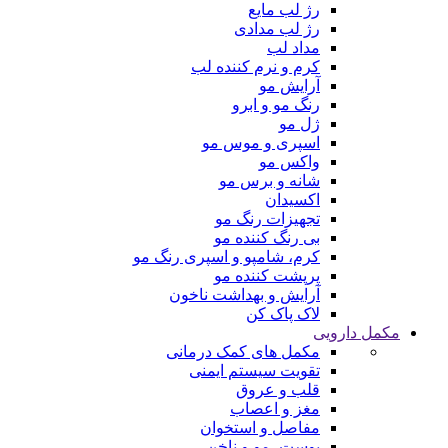
رژ لب مایع
رژ لب مدادی
مداد لب
کرم و نرم کننده لب
آرایش مو
رنگ مو و ابرو
ژل مو
اسپری و موس مو
واکس مو
شانه و برس مو
اکسیدان
تجهیزات رنگ مو
بی رنگ کننده مو
کرم، شامپو و اسپری رنگ مو
پرپشت کننده مو
آرایش و بهداشت ناخون
لاک پاک کن
مکمل دارویی
مکمل های کمک درمانی
تقویت سیستم ایمنی
قلب و عروق
مغز و اعصاب
مفاصل و استخوان
پوست، مو و ناخن