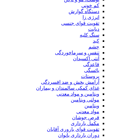
کم خونی
دستگاه گوارش
انرژی زا
تقویت قوای جنسی
دیابت
سنگ کلیه
کبد
چشم
تنفس و سرماخوردگی
آنتی اکسیدان
قاعدگی
یائسگی
پروستات
آرامش بخش و ضد افسردگی
غذای کمکی سالمندان و بیماران
ویتامین و مواد معدنی
مولتی ویتامین
ویتامین
مواد معدنی
قرص جوشان
مکمل بارداری
تقویت قوای باروری آقایان
دوران بارداری بانوان