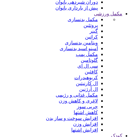
دوران شیردهی بانوان
پیش از بارداری بانوان
مکمل ورزشی
مکمل بدنسازی
پروتئین
گینر
کراتین
ویتامین بدنسازی
آمینو اسید بدنسازی
مکمل پمپ
گلوتامین
سی ال ای
کافئین
کربوهیدرات
ال کارنیتین
ال آرژنین
مکمل غذایی و رژیمی
لاغری و کاهش وزن
چربی سوز
کاهش اشتها
افزایش سوخت و ساز بدن
افزایش وزن
افزایش اشتها
کودک