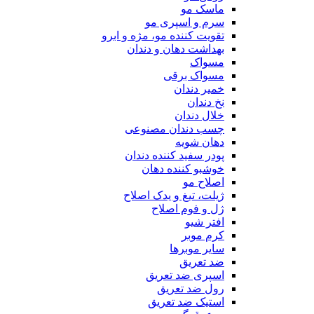
ماسک مو
سرم و اسپری مو
تقویت کننده مو، مژه و ابرو
بهداشت دهان و دندان
مسواک
مسواک برقی
خمیر دندان
نخ دندان
خلال دندان
چسب دندان مصنوعی
دهان شویه
پودر سفید کننده دندان
خوشبو کننده دهان
اصلاح مو
ژیلت، تیغ و یدک اصلاح
ژل و فوم اصلاح
افتر شیو
کرم موبر
سایر موبرها
ضد تعریق
اسپری ضد تعریق
رول ضد تعریق
استیک ضد تعریق