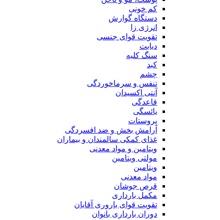
کم خونی
دستگاه گوارش
انرژی زا
تقویت قوای جنسی
دیابت
سنگ کلیه
کبد
چشم
تنفس و سرماخوردگی
آنتی اکسیدان
قاعدگی
یائسگی
پروستات
آرامش بخش و ضد افسردگی
غذای کمکی سالمندان و بیماران
ویتامین و مواد معدنی
مولتی ویتامین
ویتامین
مواد معدنی
قرص جوشان
مکمل بارداری
تقویت قوای باروری آقایان
دوران بارداری بانوان