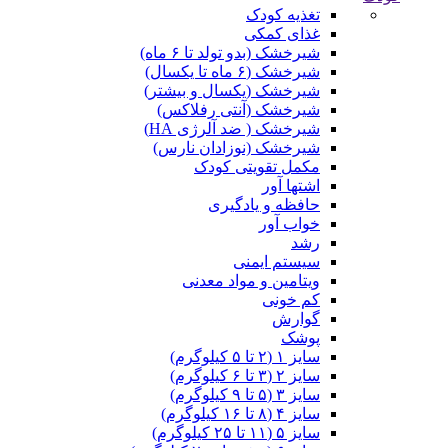
تغذیه کودک
غذای کمکی
شیرخشک (بدو تولد تا ۶ ماه)
شیرخشک (۶ ماه تا یکسال)
شیرخشک (یکسال و بیشتر)
شیرخشک (آنتی رفلاکس)
شیرخشک ( ضد آلرژی HA)
شیرخشک (نوزادان نارس)
مکمل تقویتی کودک
اشتها آور
حافظه و یادگیری
خواب آور
رشد
سیستم ایمنی
ویتامین و مواد معدنی
کم خونی
گوارش
پوشک
سایز ۱ (۲ تا ۵ کیلوگرم)
سایز ۲ (۳ تا ۶ کیلوگرم)
سایز ۳ (۵ تا ۹ کیلوگرم)
سایز ۴ (۸ تا ۱۶ کیلوگرم)
سایز ۵ (۱۱ تا ۲۵ کیلوگرم)