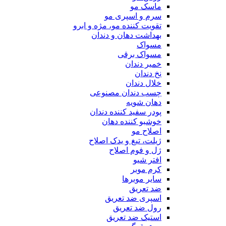
ماسک مو
سرم و اسپری مو
تقویت کننده مو، مژه و ابرو
بهداشت دهان و دندان
مسواک
مسواک برقی
خمیر دندان
نخ دندان
خلال دندان
چسب دندان مصنوعی
دهان شویه
پودر سفید کننده دندان
خوشبو کننده دهان
اصلاح مو
ژیلت، تیغ و یدک اصلاح
ژل و فوم اصلاح
افتر شیو
کرم موبر
سایر موبرها
ضد تعریق
اسپری ضد تعریق
رول ضد تعریق
استیک ضد تعریق