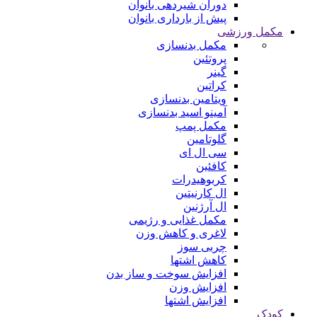
دوران شیردهی بانوان
پیش از بارداری بانوان
مکمل ورزشی
مکمل بدنسازی
پروتئین
گینر
کراتین
ویتامین بدنسازی
آمینو اسید بدنسازی
مکمل پمپ
گلوتامین
سی ال ای
کافئین
کربوهیدرات
ال کارنیتین
ال آرژنین
مکمل غذایی و رژیمی
لاغری و کاهش وزن
چربی سوز
کاهش اشتها
افزایش سوخت و ساز بدن
افزایش وزن
افزایش اشتها
کودک