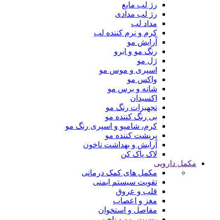
رژ لب مایع
رژ لب مدادی
مداد لب
کرم و نرم کننده لب
آرایش مو
رنگ مو و ابرو
ژل مو
اسپری و موس مو
واکس مو
شانه و برس مو
اکسیدان
تجهیزات رنگ مو
بی رنگ کننده مو
کرم، شامپو و اسپری رنگ مو
پرپشت کننده مو
آرایش و بهداشت ناخون
لاک پاک کن
مکمل دارویی
مکمل های کمک درمانی
تقویت سیستم ایمنی
قلب و عروق
مغز و اعصاب
مفاصل و استخوان
پوست، مو و ناخن