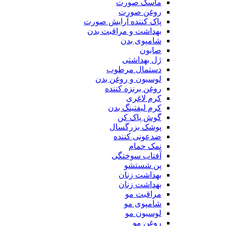
ماسک صورت
روغن صورت
پاک کننده آرایش صورت
بهداشت و مراقبت بدن
شامپوی بدن
صابون
ژل بهداشتی
دستمال مرطوب
لوسیون و روغن بدن
روغن برنزه کننده
کرم لاغری
کرم لیفتینگ بدن
گوش پاک کن
پوشک بزرگسال
ضدعونی کننده
نمک حمام
آفتاب سوختگی
پن شستشو
بهداشت زنان
بهداشت زنان
مراقبت مو
شامپوی مو
لوسیون مو
روغن مو