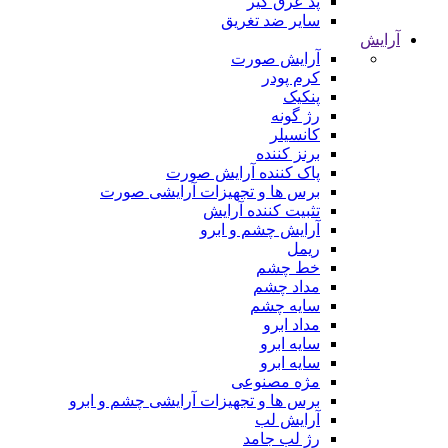
پد عرق گیر
سایر ضد تغریق
آرایش
آرایش صورت
کرم پودر
پنکیک
رژ گونه
کانسیلر
برنز کننده
پاک کننده آرایش صورت
برس ها و تجهیزات آرایشی صورت
تثبیت کننده آرایش
آرایش چشم و ابرو
ریمل
خط چشم
مداد چشم
سایه چشم
مداد ابرو
سایه ابرو
سایه ابرو
مژه مصنوعی
برس ها و تجهیزات آرایشی چشم و ابرو
آرایش لب
رژ لب جامد