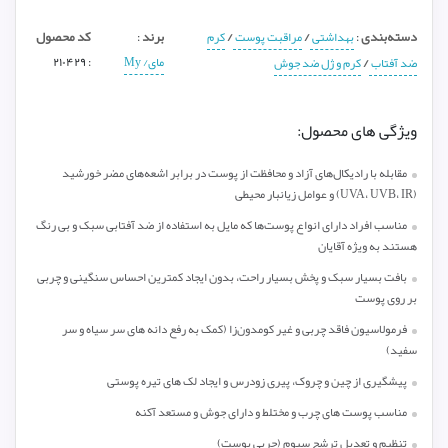
دسته‌بندی
/
/
برند
کد محصول
:
بهداشتی
مراقبت پوست
کرم
:
/
مای/ My
: ۲۱۰۴۲۹
ضد آفتاب
کرم و ژل ضد جوش
ویژگی های محصول:
مقابله با رادیکال‌های آزاد و محافظت از پوست در برابر اشعه‌های مضر خورشید
(UVA، UVB، IR) و عوامل زیانبار محیطی
مناسب افراد دارای انواع پوست‌ها که مایل به استفاده از ضد آفتابی سبک و بی رنگ
هستند به ویژه آقایان
بافت بسیار سبک و پخش بسیار راحت، بدون ایجاد کمترین احساس سنگینی و چربی
بر روی پوست
فرمولاسیون فاقد چربی و غیر کومدون‌زا (کمک به رفع دانه های سر سیاه و سر
سفید)
پیشگیری از چین و چروک، پیری زودرس و ایجاد لک های تیره پوستی
مناسب پوست های چرب و مختلط و دارای جوش و مستعد آکنه
تنظیم و تعدیل ترشح سبوم (چربی پوست)