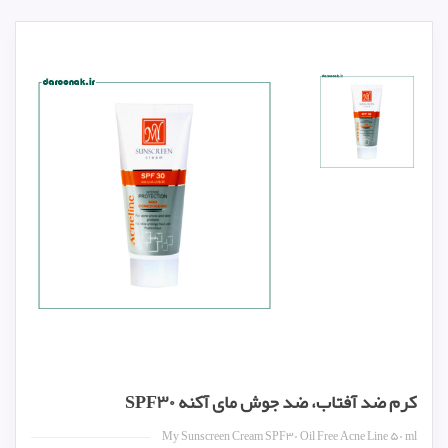
کرم ضد آفتاب، ضد جوش مای آکنه SPF۳۰
My Sunscreen Cream SPF۳۰ Oil Free Acne Line ۵۰ ml