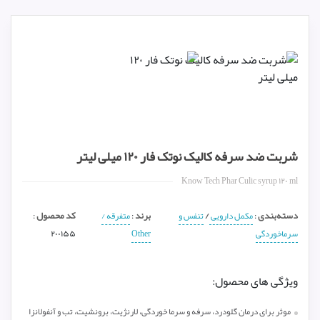
شربت ضد سرفه کالیک نوتک فار ۱۲۰ میلی لیتر
Know Tech Phar Culic syrup ۱۲۰ ml
دسته‌بندی
/
برند
کد محصول
:
مکمل دارویی
تنفس و
:
متفرقه /
:
سرماخوردگی
Other
۲۰۰۱۵۵
ویژگی های محصول:
موثر برای درمان گلودرد، سرفه و سرما خوردگی، لارنژیت، برونشیت، تب و آنفولانزا