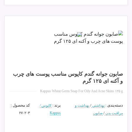
صابون جوانه گندم کاپوس مناسب پوست های چرب
و آکنه ای ۱۲۵ گرم
Kappus Wheat Germ Soap For Oily And Acne Skins ۱۲۵ g
دسته‌بندی
/
برند
کد محصول
:
بهداشتی
بهداشت و
:
کاپوس /
:
۲۷۰۲۰۳
Kappus
/
مراقبت بدن
صابون