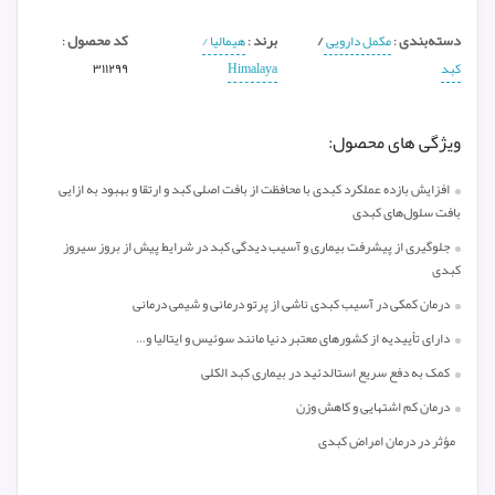
دسته‌بندی
/
برند
کد محصول
:
مکمل دارویی
:
هیمالیا /
:
کبد
Himalaya
۳۱۱۲۹۹
ویژگی های محصول:
افزایش بازده عملکرد کبدی با محافظت از بافت اصلی کبد و ارتقا و بهبود به ازایی
بافت سلول‌های کبدی
جلوگیری از پیشرفت بیماری و آسیب دیدگی کبد در شرایط پیش از بروز سیروز
کبدی
درمان کمکی در آسیب کبدی ناشی از پرتو درمانی و شیمی درمانی
دارای تأییدیه از کشورهای معتبر دنیا مانند سوئیس و ایتالیا و…
کمک به دفع سریع استالدئید در بیماری کبد الکلی
درمان کم اشتهایی و کاهش وزن
مؤثر در درمان امراض کبدی