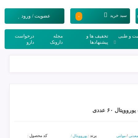
۰
سبد خرید
عضویت / ورود
مت و طبی
تخفیف ها و
مجله
درخواست
پیشنهادها
دارونک
دارو
یتال ۶۰ عددی
/
برند
کد محصول
 معدنی
مولتی
:
یوروویتال /
: