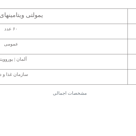
یمولتی ویتامینها
۶۰ عدد
عمومی
آلمان | یوروویت
سازمان غذا و د
مشخصات اجمالی