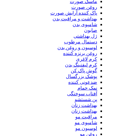
ماسک صورت
روغن صورت
پاک کننده آرایش صورت
بهداشت و مراقبت بدن
شامپوی بدن
صابون
ژل بهداشتی
دستمال مرطوب
لوسیون و روغن بدن
روغن برنزه کننده
کرم لاغری
کرم لیفتینگ بدن
گوش پاک کن
پوشک بزرگسال
ضدعونی کننده
نمک حمام
آفتاب سوختگی
پن شستشو
بهداشت زنان
بهداشت زنان
مراقبت مو
شامپوی مو
لوسیون مو
روغن مو