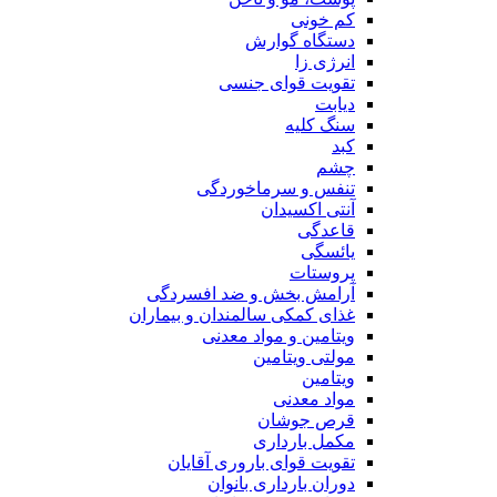
کم خونی
دستگاه گوارش
انرژی زا
تقویت قوای جنسی
دیابت
سنگ کلیه
کبد
چشم
تنفس و سرماخوردگی
آنتی اکسیدان
قاعدگی
یائسگی
پروستات
آرامش بخش و ضد افسردگی
غذای کمکی سالمندان و بیماران
ویتامین و مواد معدنی
مولتی ویتامین
ویتامین
مواد معدنی
قرص جوشان
مکمل بارداری
تقویت قوای باروری آقایان
دوران بارداری بانوان