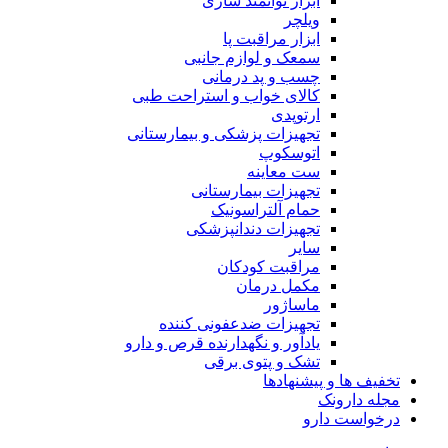
ابزار توانمند سازی
ویلچر
ابزار مراقبت پا
سمعک و لوازم جانبی
چسب و پد درمانی
کالای خواب و استراحت طبی
ارتوپدی
تجهیزات پزشکی و بیمارستانی
اتوسکوپ
ست معاینه
تجهیزات بیمارستانی
حمام آلتراسونیک
تجهیزات دندانپزشکی
سایر
مراقبت کودکان
مکمل درمان
ماساژور
تجهیزات ضدعفونی کننده
یادآور و نگهدارنده قرص و دارو
تشک و پتوی برقی
تخفیف ها و پیشنهادها
مجله دارونک
درخواست دارو