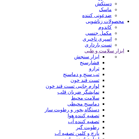
دستکش
ماسک
ضدعونی کننده
محصولات زناشویی
کاندوم
مکمل جنسی
اسپری تاخیری
تست بارداری
ابزار سلامت و طبی
ابزار سنجش
فشارسنج
ترازو
تب سنج و دماسنج
تست قند خون
لوازم جانبی تست قند خون
نمایشگر ضربان قلب
سلامت محیط
دماسنج محیطی
دستگاه بخور و رطوبت ساز
تصفیه کننده هوا
تصفیه کننده آب
رطوبت‌ گیر
پارچ و کلمن تصفیه آب