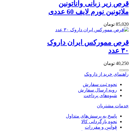
قرص زیر زبانی واناتونین
ملاتونین نورم لایف 60 عددی
85,020
تومان
قرص ممورکس ایران داروک
۳۰ عدد
40,250
تومان
راهنمای خرید از دارونک
نحوه ثبت سفارش
رویه ارسال سفارش
شیوه‌های پرداخت
خدمات مشتریان
پاسخ به پرسش‌های متداول
نحوه بازگردانی کالا
قوانین و مقررات