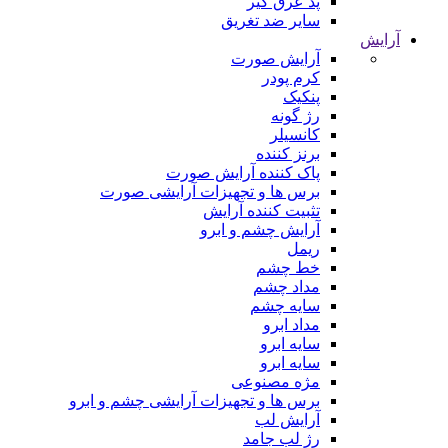
پد عرق گیر
سایر ضد تغریق
آرایش
آرایش صورت
کرم پودر
پنکیک
رژ گونه
کانسیلر
برنز کننده
پاک کننده آرایش صورت
برس ها و تجهیزات آرایشی صورت
تثبیت کننده آرایش
آرایش چشم و ابرو
ریمل
خط چشم
مداد چشم
سایه چشم
مداد ابرو
سایه ابرو
سایه ابرو
مژه مصنوعی
برس ها و تجهیزات آرایشی چشم و ابرو
آرایش لب
رژ لب جامد