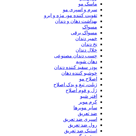
ماسک مو
سرم و اسپری مو
تقویت کننده مو، مژه و ابرو
بهداشت دهان و دندان
مسواک
مسواک برقی
خمیر دندان
نخ دندان
خلال دندان
چسب دندان مصنوعی
دهان شویه
پودر سفید کننده دندان
خوشبو کننده دهان
اصلاح مو
ژیلت، تیغ و یدک اصلاح
ژل و فوم اصلاح
افتر شیو
کرم موبر
سایر موبرها
ضد تعریق
اسپری ضد تعریق
رول ضد تعریق
استیک ضد تعریق