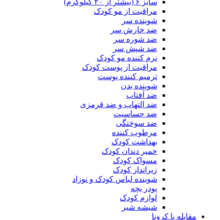
سایز ۶ (بیشتر از ۲۰ کیلوگرم)
مراقبت از مو کودک
شوینده سر
ضد خارش سر
ضد شوره سر
ضد شپش سر
نرم کننده مو کودک
مراقبت از پوست کودک
ترمیم کننده پوست
شوینده بدن
ضد آفتاب
ضد التهاب و ضد قرمزی
ضد حساسیت
ضد سوختگی
مرطوب کننده
بهداشت کودک
خمیر دندان کودک
مسواک کودک
زیرانداز کودک
شوینده لباس کودک و نوزاد
پودر بچه
لوازم کودک
شیشه شیر
مقابله با کرونا