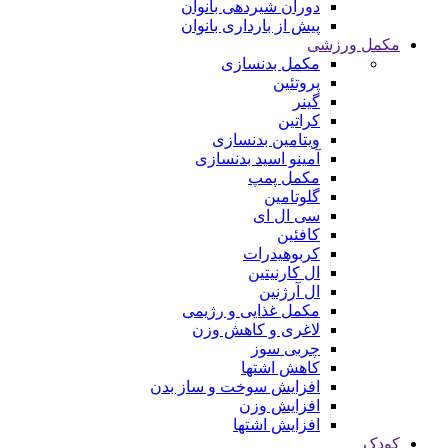
دوران شیردهی بانوان
پیش از بارداری بانوان
مکمل ورزشی
مکمل بدنسازی
پروتئین
گینر
کراتین
ویتامین بدنسازی
آمینو اسید بدنسازی
مکمل پمپ
گلوتامین
سی ال ای
کافئین
کربوهیدرات
ال کارنیتین
ال آرژنین
مکمل غذایی و رژیمی
لاغری و کاهش وزن
چربی سوز
کاهش اشتها
افزایش سوخت و ساز بدن
افزایش وزن
افزایش اشتها
کودک