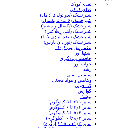
تغذیه کودک
غذای کمکی
شیرخشک (بدو تولد تا ۶ ماه)
شیرخشک (۶ ماه تا یکسال)
شیرخشک (یکسال و بیشتر)
شیرخشک (آنتی رفلاکس)
شیرخشک ( ضد آلرژی HA)
شیرخشک (نوزادان نارس)
مکمل تقویتی کودک
اشتها آور
حافظه و یادگیری
خواب آور
رشد
سیستم ایمنی
ویتامین و مواد معدنی
کم خونی
گوارش
پوشک
سایز ۱ (۲ تا ۵ کیلوگرم)
سایز ۲ (۳ تا ۶ کیلوگرم)
سایز ۳ (۵ تا ۹ کیلوگرم)
سایز ۴ (۸ تا ۱۶ کیلوگرم)
سایز ۵ (۱۱ تا ۲۵ کیلوگرم)