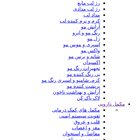
رژ لب مایع
رژ لب مدادی
مداد لب
کرم و نرم کننده لب
آرایش مو
رنگ مو و ابرو
ژل مو
اسپری و موس مو
واکس مو
شانه و برس مو
اکسیدان
تجهیزات رنگ مو
بی رنگ کننده مو
کرم، شامپو و اسپری رنگ مو
پرپشت کننده مو
آرایش و بهداشت ناخون
لاک پاک کن
مکمل دارویی
مکمل های کمک درمانی
تقویت سیستم ایمنی
قلب و عروق
مغز و اعصاب
مفاصل و استخوان
پوست، مو و ناخن